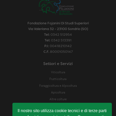
Fondazione Fojanini Di Studi Superiori
Via Valeriana 32 - 23100 Sondrio (SO)
Tel:
0342 512954
Tel:
0342 513391
P.I:
00418210142
C.F.
80001050147
Settori e Servizi
Viticoltura
Frutticoltura
Foraggicoltura e Alpicoltura
Apicoltura
Altre colture
Difesa Fitosanitaria
Il nostro sito utilizza cookie tecnici e di terze parti
Laboratorio Analisi e assistenza enologica