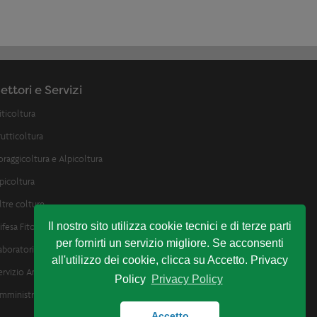
ettori e Servizi
iticoltura
rutticoltura
oraggicoltura e Alpicoltura
picoltura
ltre colture
Il nostro sito utilizza cookie tecnici e di terze parti
ifesa Fitosanitaria
per fornirti un servizio migliore. Se acconsenti
aboratorio Analisi e assistenza enologica
all'utilizzo dei cookie, clicca su Accetto. Privacy
ervizio Analisi Suolo e Bilancio Idrico
Policy
Privacy Policy
mministrativo
Accetto