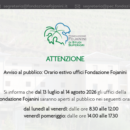
segreteria@fondazionefojanini.it
segreteria@pec.fondazio
Home
La Fondazione
Settori e Servizi
Bollettini, News e
Formazione
. 32
ATTENZIONE
Avviso al pubblico: Orario estivo uffici Fondazione Fojanini
Si informa che
dal 13 luglio al 14 agosto 2026
gli uffici della
ondazione Fojanini
saranno aperti al pubblico nei seguenti orar
dal lunedì al venerdì:
dalle ore
8.30 alle 12.00
- Bollettino irrigazione n. 32 -
venerdì pomeriggio:
dalle ore
14.00 alle 17.30