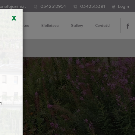
nefojanini.it
0342512954
0342513391
Login
x
Dati Meteo
Biblioteca
Gallery
Contatti
i: