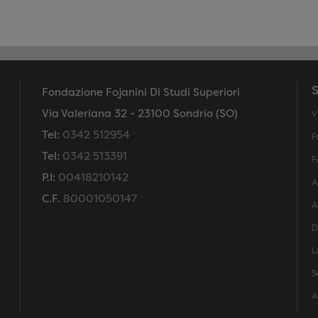
S
Fondazione Fojanini Di Studi Superiori
Via Valeriana 32 - 23100 Sondrio (SO)
V
Tel:
0342 512954
F
Tel:
0342 513391
F
P.I:
00418210142
A
C.F.
80001050147
A
D
L
S
A