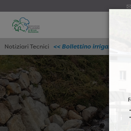
Notiziari Tecnici
<< Bollettino irrigazione n
F