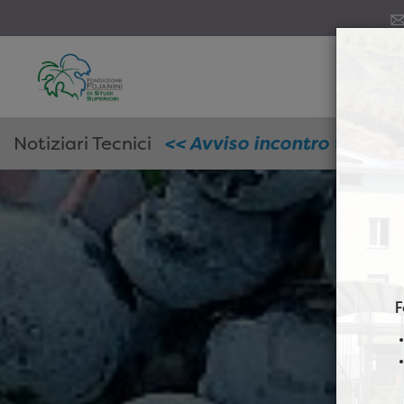
Notiziari Tecnici
<< Avviso incontro tecnico
F
- Avv