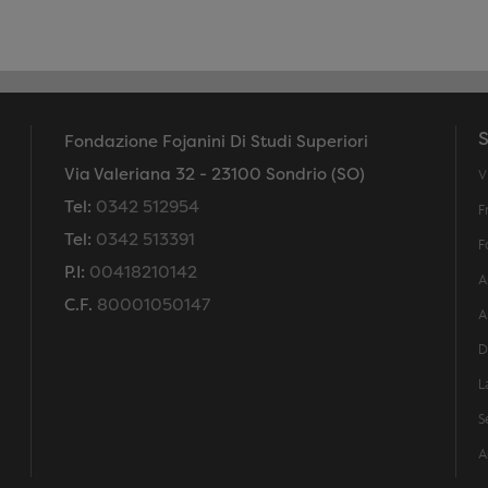
S
Fondazione Fojanini Di Studi Superiori
Via Valeriana 32 - 23100 Sondrio (SO)
V
Tel:
0342 512954
F
Tel:
0342 513391
F
P.I:
00418210142
A
C.F.
80001050147
A
D
L
S
A