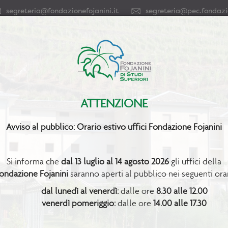
segreteria@fondazionefojanini.it
segreteria@pec.fondazio
Home
La Fondazione
Settori e Servizi
Bollettini, News e
Formazione
 mirtillo gigante
ATTENZIONE
Avviso al pubblico: Orario estivo uffici Fondazione Fojanini
Si informa che
dal 13 luglio al 14 agosto 2026
gli uffici della
ondazione Fojanini
saranno aperti al pubblico nei seguenti orar
dal lunedì al venerdì:
dalle ore
8.30 alle 12.00
iso incontro tecnico mirtillo gig
venerdì pomeriggio:
dalle ore
14.00 alle 17.30