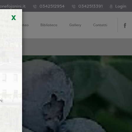
nefojanini.it
0342512954
0342513391
Login
x
Dati Meteo
Biblioteca
Gallery
Contatti
i:
ante -