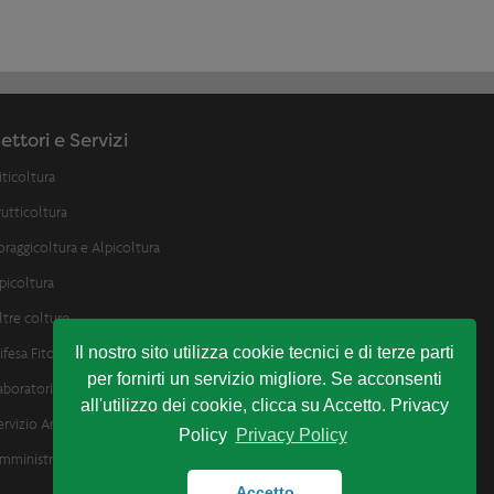
ettori e Servizi
iticoltura
rutticoltura
oraggicoltura e Alpicoltura
picoltura
ltre colture
Il nostro sito utilizza cookie tecnici e di terze parti
ifesa Fitosanitaria
per fornirti un servizio migliore. Se acconsenti
aboratorio Analisi e assistenza enologica
all'utilizzo dei cookie, clicca su Accetto. Privacy
ervizio Analisi Suolo e Bilancio Idrico
Policy
Privacy Policy
mministrativo
Accetto