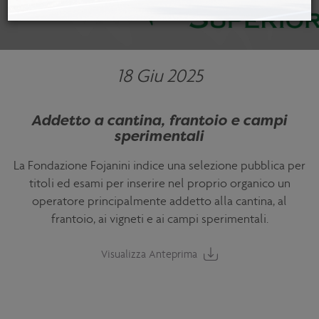
18 Giu 2025
Addetto a cantina, frantoio e campi
sperimentali
La Fondazione Fojanini indice una selezione pubblica per
titoli ed esami per inserire nel proprio organico un
operatore principalmente addetto alla cantina, al
frantoio, ai vigneti e ai campi sperimentali.
Visualizza Anteprima