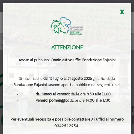
x
News
<< Avviso di selezione pubblica per assunzione a tempo
determinato
ATTENZIONE
Avviso al pubblico: Orario estivo uffici Fondazione Fojanini
Si informa che
dal 13 luglio al 31 agosto 2026
gli uffici della
Fondazione Fojanini
saranno aperti al pubblico nei seguenti orari:
- Avviso di selezione pubblica per
dal lunedì al venerdì:
dalle ore
8.30 alle 12.00
venerdì pomeriggio:
dalle ore
14.00 alle 17.30
assunzione a tempo determinato -
Per eventuali necessità è possibile contattare gli uffici al numero
0342512954.