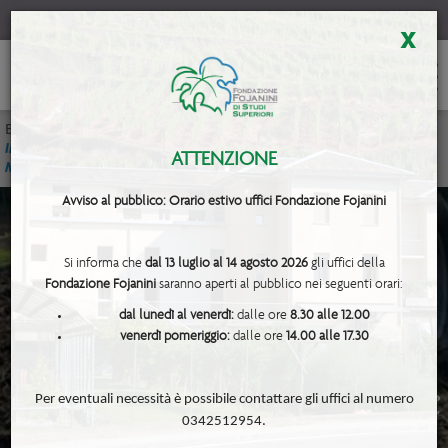
x
Biblioteca
<< Brochure del Progetto “PROGETTAZIONE DI UN
IMPIANTO PILOTA PER LA COLTIVAZIONE DI NUOVE VARIETA’ DI
ATTENZIONE
MELO CON NUOVE TECNOLOGIE
Avviso al pubblico: Orario estivo uffici Fondazione Fojanini
Si informa che
dal 13 luglio al 14 agosto 2026
gli uffici della
- Brochure del Progetto
Fondazione Fojanini
saranno aperti al pubblico nei seguenti orari:
“PROGETTAZIONE DI UN
dal lunedì al venerdì:
dalle ore
8.30 alle 12.00
IMPIANTO PILOTA PER LA
venerdì pomeriggio:
dalle ore
14.00 alle 17.30
COLTIVAZIONE DI NUOVE
VARIETA’ DI MELO CON NUOVE
Per eventuali necessità è possibile contattare gli uffici al numero
TECNOLOGIE -
0342512954.